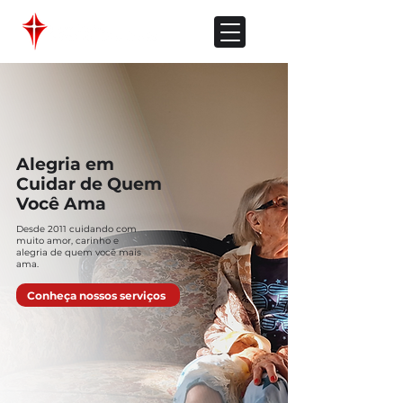
Alegria em
Cuidar de Quem
Você Ama
Desde 2011 cuidando com
muito amor, carinho e
alegria de quem você mais
ama.
Conheça nossos serviços